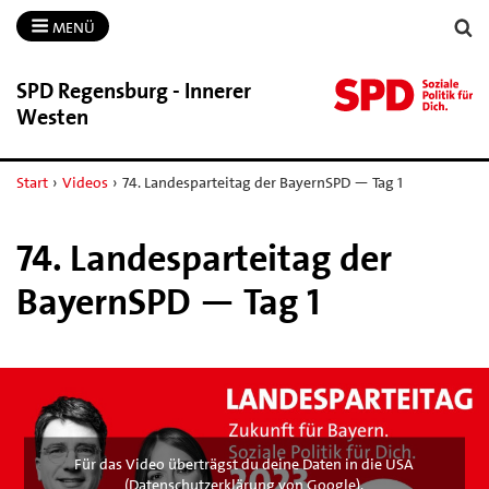
MENÜ
SPD Regensburg -​ Innerer
Westen
Start
›
Videos
›
74. Landesparteitag der BayernSPD — Tag 1
74. Landesparteitag der
BayernSPD — Tag 1
Für das Video überträgst du deine Daten in die USA
(
Datenschutzerklärung von Google
).